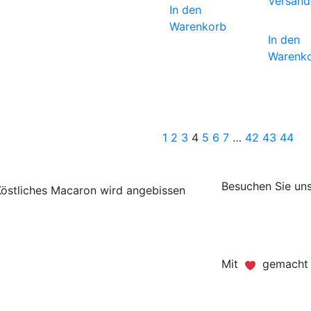
Versand
In den
Warenkorb
In den
Warenk
1
2
3
4
5
6
7
…
42
43
44
Besuchen Sie uns
Mit
gemacht -