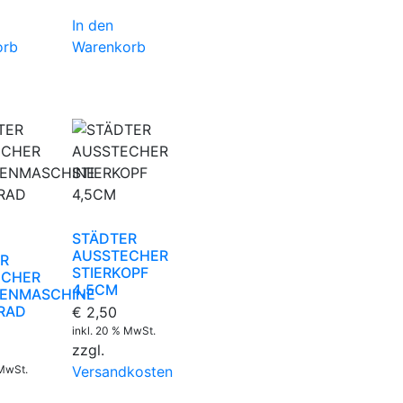
In den
orb
Warenkorb
STÄDTER
AUSSTECHER
R
STIERKOPF
ECHER
4,5CM
SENMASCHINE
RAD
€
2,50
inkl. 20 % MwSt.
zzgl.
 MwSt.
Versandkosten