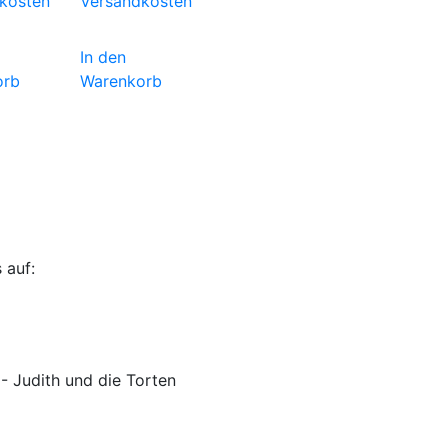
kosten
Versandkosten
In den
orb
Warenkorb
 auf:
 Judith und die Torten