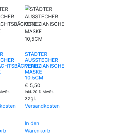
R
STÄDTER
ECHER
AUSSTECHER
CHTSBÄCKEREI
VENEZIANISCHE
K
MASKE
10,5CM
€
5,50
 MwSt.
inkl. 20 % MwSt.
zzgl.
kosten
Versandkosten
In den
orb
Warenkorb