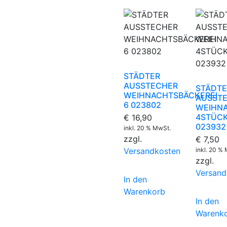
STÄDTER
AUSSTECHER
STÄDTE
WEIHNACHTSBÄCKEREI
AUSST
6 023802
WEIHNA
4STÜC
€
16,90
023932
inkl. 20 % MwSt.
zzgl.
€
7,50
Versandkosten
inkl. 20 %
zzgl.
Versand
In den
Warenkorb
In den
Warenk