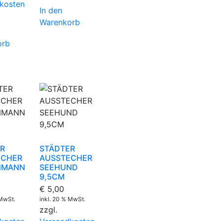
kosten
In den
Warenkorb
orb
R
STÄDTER
ECHER
AUSSTECHER
NMANN
SEEHUND
9,5CM
€
5,00
 MwSt.
inkl. 20 % MwSt.
zzgl.