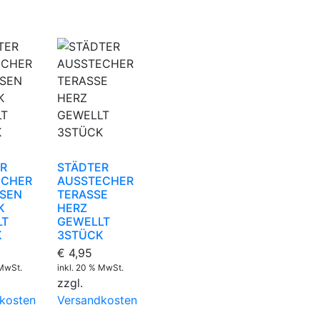
R
STÄDTER
ECHER
AUSSTECHER
SSEN
TERASSE
K
HERZ
LT
GEWELLT
K
3STÜCK
€
4,95
 MwSt.
inkl. 20 % MwSt.
zzgl.
kosten
Versandkosten