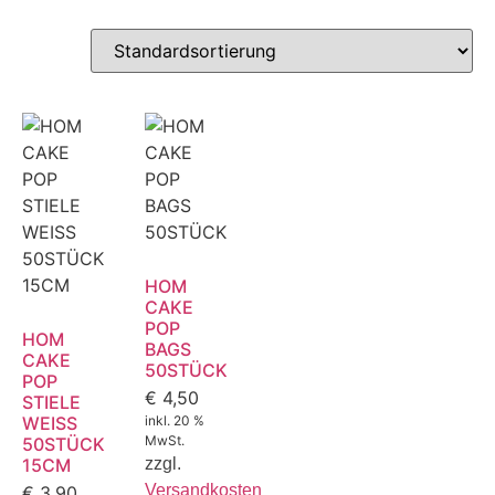
HOM
CAKE
POP
HOM
BAGS
CAKE
50STÜCK
POP
€
4,50
STIELE
WEISS
inkl. 20 %
MwSt.
50STÜCK
15CM
zzgl.
Versandkosten
€
3,90