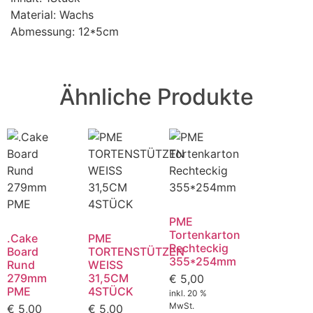
Material: Wachs
Abmessung: 12*5cm
Ähnliche Produkte
PME
Tortenkarton
.Cake
PME
Rechteckig
Board
TORTENSTÜTZEN
355*254mm
Rund
WEISS
279mm
31,5CM
€
5,00
PME
4STÜCK
inkl. 20 %
MwSt.
€
5,00
€
5,00