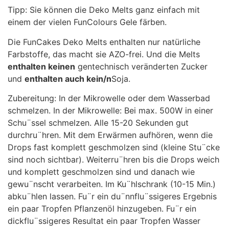
Tipp: Sie können die Deko Melts ganz einfach mit
einem der vielen FunColours Gele färben.
Die FunCakes Deko Melts enthalten nur natürliche
Farbstoffe, das macht sie AZO-frei. Und die Melts
enthalten keinen
gentechnisch veränderten Zucker
und
enthalten auch kein/n
Soja.
Zubereitung: In der Mikrowelle oder dem Wasserbad
schmelzen. In der Mikrowelle: Bei max. 500W in einer
Schu¨ssel schmelzen. Alle 15-20 Sekunden gut
durchru¨hren. Mit dem Erwärmen aufhören, wenn die
Drops fast komplett geschmolzen sind (kleine Stu¨cke
sind noch sichtbar). Weiterru¨hren bis die Drops weich
und komplett geschmolzen sind und danach wie
gewu¨nscht verarbeiten. Im Ku¨hlschrank (10-15 Min.)
abku¨hlen lassen. Fu¨r ein du¨nnflu¨ssigeres Ergebnis
ein paar Tropfen Pflanzenöl hinzugeben. Fu¨r ein
dickflu¨ssigeres Resultat ein paar Tropfen Wasser