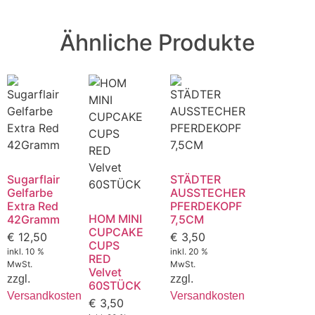
Ähnliche Produkte
Sugarflair
STÄDTER
Gelfarbe
AUSSTECHER
Extra Red
PFERDEKOPF
HOM MINI
42Gramm
7,5CM
CUPCAKE
€
12,50
€
3,50
CUPS
inkl. 10 %
inkl. 20 %
RED
MwSt.
MwSt.
Velvet
zzgl.
zzgl.
60STÜCK
Versandkosten
Versandkosten
€
3,50