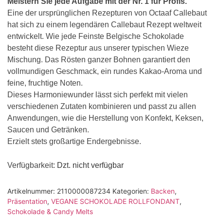
Meistern Sie jede Aufgabe mit der Nr. 1 für Profis.
Eine der ursprünglichen Rezepturen von Octaaf Callebaut
hat sich zu einem legendären Callebaut Rezept weltweit
entwickelt. Wie jede Feinste Belgische Schokolade
besteht diese Rezeptur aus unserer typischen Wieze
Mischung. Das Rösten ganzer Bohnen garantiert den
vollmundigen Geschmack, ein rundes Kakao-Aroma und
feine, fruchtige Noten.
Dieses Harmoniewunder lässt sich perfekt mit vielen
verschiedenen Zutaten kombinieren und passt zu allen
Anwendungen, wie die Herstellung von Konfekt, Keksen,
Saucen und Getränken.
Erzielt stets großartige Endergebnisse.
Verfügbarkeit
: Dzt. nicht verfügbar
Artikelnummer:
2110000087234
Kategorien:
Backen
,
Präsentation
,
VEGANE SCHOKOLADE ROLLFONDANT
,
Schokolade & Candy Melts