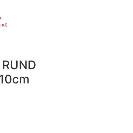
h
and)
 RUND
*10cm