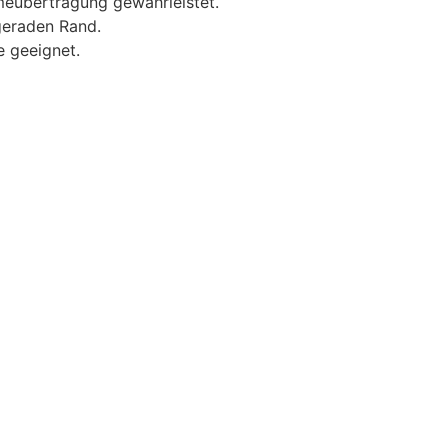
eübertragung gewährleistet.
geraden Rand.
e geeignet.