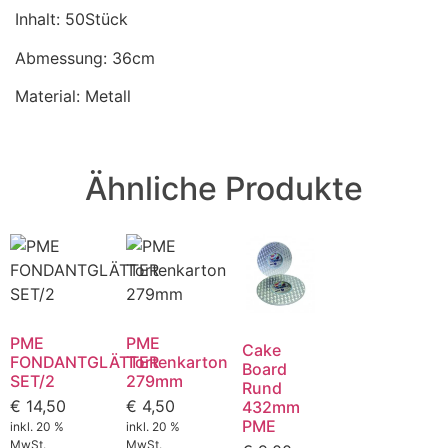
Inhalt: 50Stück
Abmessung: 36cm
Material: Metall
Ähnliche Produkte
PME
PME
Cake
FONDANTGLÄTTER
Tortenkarton
Board
SET/2
279mm
Rund
€
14,50
€
4,50
432mm
PME
inkl. 20 %
inkl. 20 %
MwSt.
MwSt.