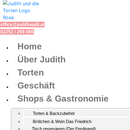
Zum
Inhalt
springen
office@judithwalli.at
02252 / 266 066
Home
Über Judith
Torten
Geschäft
Shops & Gastronomie
Torten & Backzubehör
Brötchen & Wein Das Friedrich
Tisch reservieren (Der Ferdinand)