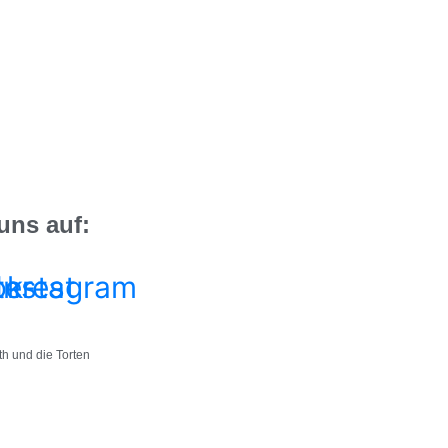
uns auf:
ok-
terest
Instagram
h und die Torten