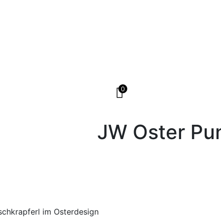
0
JW Oster Pun
nschkrapferl im Osterdesign