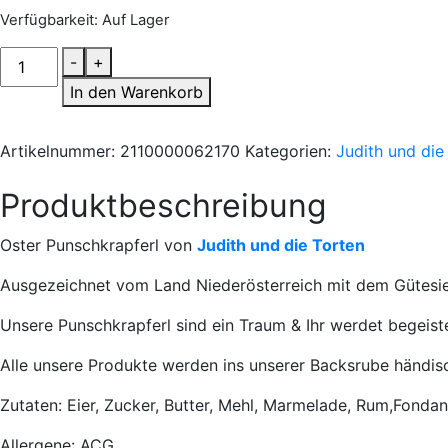
Verfügbarkeit
: Auf Lager
JW
-
+
Oster
In den Warenkorb
Punschkrapferl
Menge
Artikelnummer:
2110000062170
Kategorien:
Judith und die
Produktbeschreibung
Oster Punschkrapferl von
Judith und die Torten
Ausgezeichnet vom Land Niederösterreich mit dem Gütesi
Unsere Punschkrapferl sind ein Traum & Ihr werdet begeiste
Alle unsere Produkte werden ins unserer Backsrube händisch
Zutaten: Eier, Zucker, Butter, Mehl, Marmelade, Rum,Fondan
Allergene:
A
CG