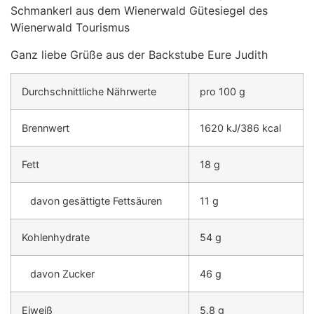
Schmankerl aus dem Wienerwald Gütesiegel des
Wienerwald Tourismus
Ganz liebe Grüße aus der Backstube Eure Judith
Durchschnittliche Nährwerte
pro 100 g
Brennwert
1620 kJ/386 kcal
Fett
18 g
davon gesättigte Fettsäuren
11 g
Kohlenhydrate
54 g
davon Zucker
46 g
Eiweiß
5.8 g