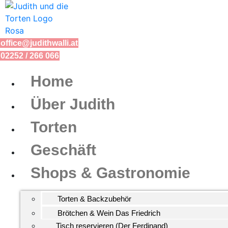
Zum
Inhalt
springen
office@judithwalli.at
02252 / 266 066
Home
Über Judith
Torten
Geschäft
Shops & Gastronomie
Torten & Backzubehör
Brötchen & Wein Das Friedrich
Tisch reservieren (Der Ferdinand)