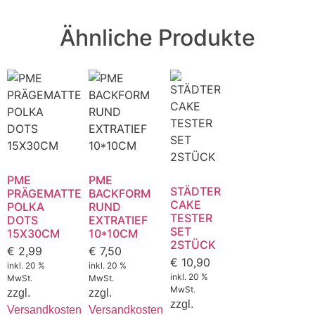
Ähnliche Produkte
PME
PME
STÄDTER
PRÄGEMATTE
BACKFORM
CAKE
POLKA
RUND
TESTER
DOTS
EXTRATIEF
SET
15X30CM
10*10CM
2STÜCK
€
2,99
€
7,50
€
10,90
inkl. 20 %
inkl. 20 %
inkl. 20 %
MwSt.
MwSt.
MwSt.
zzgl.
zzgl.
zzgl.
Versandkosten
Versandkosten