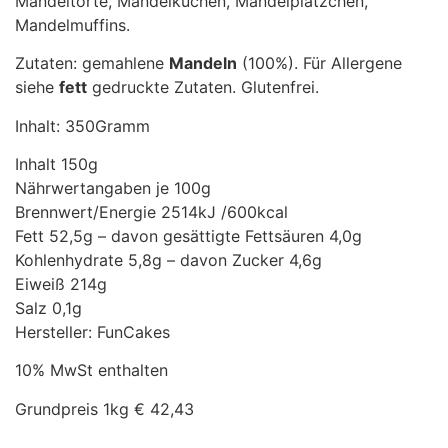
Mandeltorte, Mandelkuchen, Mandelplätzchen,
Mandelmuffins.
Zutaten: gemahlene
Mandeln
(100%). Für Allergene
siehe
fett
gedruckte Zutaten. Glutenfrei.
Inhalt: 350Gramm
Inhalt 150g
Nährwertangaben je 100g
Brennwert/Energie 2514kJ /600kcal
Fett 52,5g – davon gesättigte Fettsäuren 4,0g
Kohlenhydrate 5,8g – davon Zucker 4,6g
Eiweiß 214g
Salz 0,1g
Hersteller: FunCakes
10% MwSt enthalten
Grundpreis 1kg € 42,43