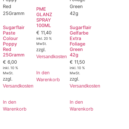
PME
GLANZ
SPRAY
100ML
Sugarflair
Sugarflair
€
11,40
Paste
Gelfarbe
Colour
Extra
inkl. 20 %
Poppy
Foliage
MwSt.
Red
Green
zzgl.
25Gramm
42g
Versandkosten
€
6,00
€
11,50
inkl. 10 %
inkl. 10 %
In den
MwSt.
MwSt.
Warenkorb
zzgl.
zzgl.
Versandkosten
Versandkosten
In den
In den
Warenkorb
Warenkorb