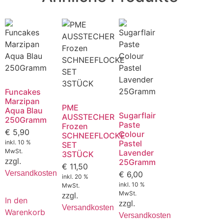
Funcakes
Marzipan
PME
Aqua Blau
Sugarflair
AUSSTECHER
250Gramm
Paste
Frozen
€
5,90
Colour
SCHNEEFLOCKE
inkl. 10 %
Pastel
SET
MwSt.
Lavender
3STÜCK
zzgl.
25Gramm
€
11,50
Versandkosten
€
6,00
inkl. 20 %
inkl. 10 %
MwSt.
MwSt.
zzgl.
In den
zzgl.
Versandkosten
Warenkorb
Versandkosten