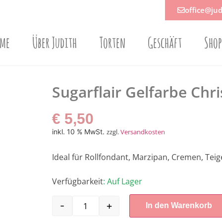
office@jud
ome
Über Judith
Torten
Geschäft
Sho
Sugarflair Gelfarbe Chr
€
5,50
inkl. 10 % MwSt.
zzgl.
Versandkosten
Ideal für Rollfondant, Marzipan, Cremen, Teig
Verfügbarkeit
: Auf Lager
-
+
In den Warenkorb