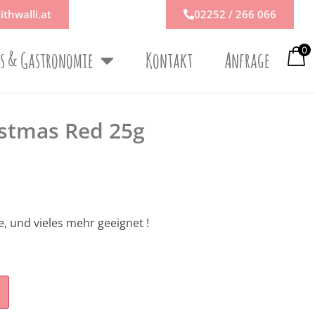
ithwalli.at
02252 / 266 066
0
ps & Gastronomie
Kontakt
Anfrage
istmas Red 25g
e, und vieles mehr geeignet !