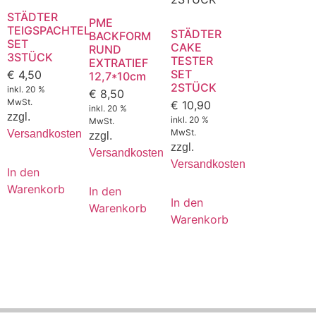
STÄDTER
PME
TEIGSPACHTEL
STÄDTER
BACKFORM
SET
CAKE
RUND
3STÜCK
TESTER
EXTRATIEF
SET
€
4,50
12,7*10cm
2STÜCK
inkl. 20 %
€
8,50
MwSt.
€
10,90
inkl. 20 %
zzgl.
inkl. 20 %
MwSt.
MwSt.
Versandkosten
zzgl.
zzgl.
Versandkosten
Versandkosten
In den
Warenkorb
In den
In den
Warenkorb
Warenkorb