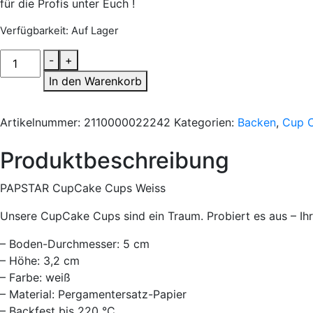
für die Profis unter Euch !
Verfügbarkeit
: Auf Lager
PAPSTAR
-
+
CUPCAKE
In den Warenkorb
CUPS
WEISS
Artikelnummer:
2110000022242
Kategorien:
Backen
,
Cup 
20STÜCK
Menge
Produktbeschreibung
PAPSTAR CupCake Cups Weiss
Unsere CupCake Cups sind ein Traum. Probiert es aus – Ihr
– Boden-Durchmesser: 5 cm
– Höhe: 3,2 cm
– Farbe: weiß
– Material: Pergamentersatz-Papier
– Backfest bis 220 °C