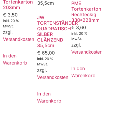
Tortenkarton
PME
203mm
Tortenkarton
Rechteckig
€
3,50
JW
330*228mm
inkl. 20 %
TORTENSTÄNDER
MwSt.
€
3,60
QUADRATISCH
zzgl.
SILBER
inkl. 20 %
MwSt.
Versandkosten
GLÄNZEND
35,5cm
zzgl.
Versandkosten
€
65,00
In den
inkl. 20 %
Warenkorb
MwSt.
In den
zzgl.
Warenkorb
Versandkosten
In den
Warenkorb