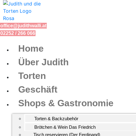
Zum
Inhalt
springen
office@judithwalli.at
02252 / 266 066
Home
Über Judith
Torten
Geschäft
Shops & Gastronomie
Torten & Backzubehör
Brötchen & Wein Das Friedrich
Tisch reservieren (Der Ferdinand)