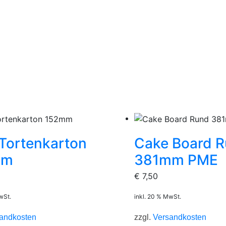
Tortenkarton
Cake Board 
mm
381mm PME
€
7,50
wSt.
inkl. 20 % MwSt.
andkosten
zzgl.
Versandkosten