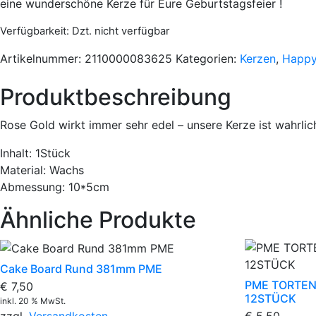
eine wunderschöne Kerze für Eure Geburtstagsfeier !
Verfügbarkeit
: Dzt. nicht verfügbar
Artikelnummer:
2110000083625
Kategorien:
Kerzen
,
Happy
Produktbeschreibung
Rose Gold wirkt immer sehr edel – unsere Kerze ist wahrlic
Inhalt: 1Stück
Material: Wachs
Abmessung: 10*5cm
Ähnliche Produkte
Cake Board Rund 381mm PME
PME TORTE
€
7,50
12STÜCK
inkl. 20 % MwSt.
€
5,50