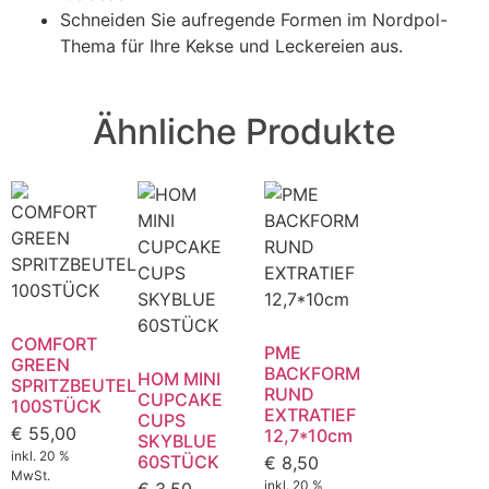
Schneiden Sie aufregende Formen im Nordpol-
Thema für Ihre Kekse und Leckereien aus.
Ähnliche Produkte
COMFORT
PME
GREEN
BACKFORM
HOM MINI
SPRITZBEUTEL
RUND
CUPCAKE
100STÜCK
EXTRATIEF
CUPS
€
55,00
12,7*10cm
SKYBLUE
inkl. 20 %
60STÜCK
€
8,50
MwSt.
inkl. 20 %
€
3,50