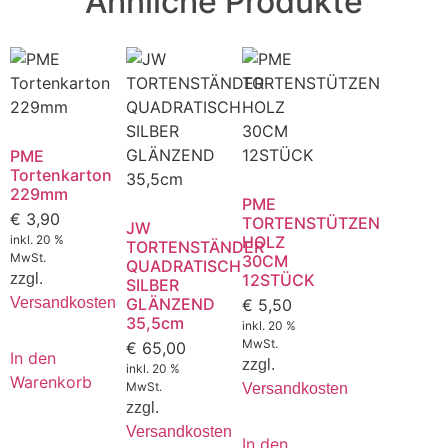
Ähnliche Produkte
PME
Tortenkarton
229mm
PME
€
3,90
TORTENSTÜTZEN
JW
inkl. 20 %
HOLZ
TORTENSTÄNDER
MwSt.
30CM
QUADRATISCH
zzgl.
12STÜCK
SILBER
Versandkosten
GLÄNZEND
€
5,50
35,5cm
inkl. 20 %
MwSt.
€
65,00
In den
zzgl.
inkl. 20 %
Warenkorb
MwSt.
Versandkosten
zzgl.
Versandkosten
In den