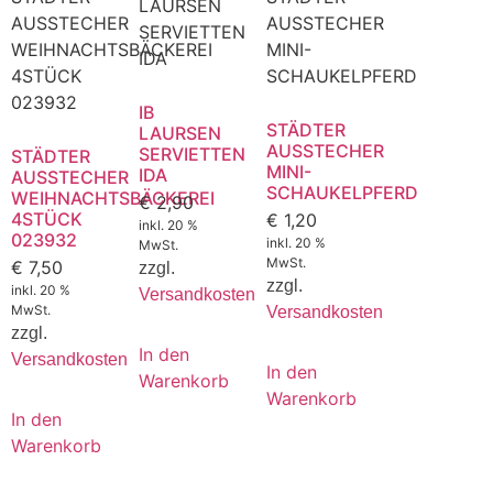
IB
STÄDTER
LAURSEN
AUSSTECHER
SERVIETTEN
STÄDTER
MINI-
IDA
AUSSTECHER
SCHAUKELPFERD
WEIHNACHTSBÄCKEREI
€
2,90
4STÜCK
€
1,20
inkl. 20 %
023932
inkl. 20 %
MwSt.
MwSt.
€
7,50
zzgl.
zzgl.
inkl. 20 %
Versandkosten
MwSt.
Versandkosten
zzgl.
In den
Versandkosten
In den
Warenkorb
Warenkorb
In den
Warenkorb