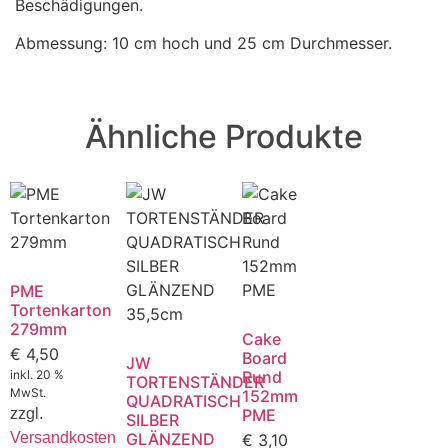
Beschädigungen.
Abmessung: 10 cm hoch und 25 cm Durchmesser.
Ähnliche Produkte
PME
Tortenkarton
279mm
Cake
€
4,50
Board
JW
inkl. 20 %
Rund
TORTENSTÄNDER
MwSt.
152mm
QUADRATISCH
zzgl.
PME
SILBER
Versandkosten
GLÄNZEND
€
3,10