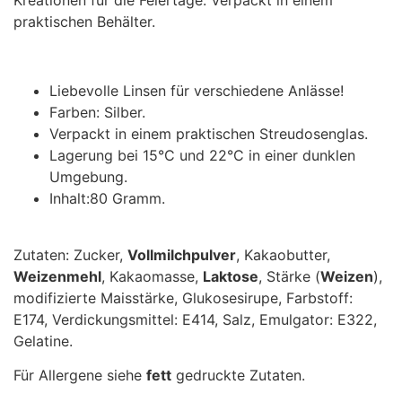
Kreationen für die Feiertage. Verpackt in einem
praktischen Behälter.
Liebevolle Linsen für verschiedene Anlässe!
Farben: Silber.
Verpackt in einem praktischen Streudosenglas.
Lagerung bei 15°C und 22°C in einer dunklen
Umgebung.
Inhalt:80 Gramm.
Zutaten: Zucker,
Vollmilchpulver
, Kakaobutter,
Weizenmehl
, Kakaomasse,
Laktose
, Stärke (
Weizen
),
modifizierte Maisstärke, Glukosesirupe, Farbstoff:
E174, Verdickungsmittel: E414, Salz, Emulgator: E322,
Gelatine.
Für Allergene siehe
fett
gedruckte Zutaten.