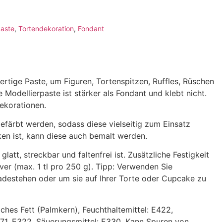
paste
,
Tortendekoration
,
Fondant
rtige Paste, um Figuren, Tortenspitzen, Ruffles, Rüschen
 Modellierpaste ist stärker als Fondant und klebt nicht.
ekorationen.
efärbt werden, sodass diese vielseitig zum Einsatz
en ist, kann diese auch bemalt werden.
latt, streckbar und faltenfrei ist. Zusätzliche Festigkeit
r (max. 1 tl pro 250 g). Tipp: Verwenden Sie
adestehen oder um sie auf Ihrer Torte oder Cupcake zu
iches Fett (Palmkern), Feuchthaltemittel: E422,
471, E322, Säuerungsmittel: E330. Kann Spuren von