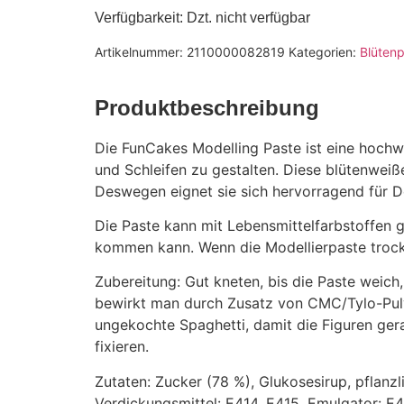
Verfügbarkeit
: Dzt. nicht verfügbar
Artikelnummer:
2110000082819
Kategorien:
Blüten
Produktbeschreibung
Die FunCakes Modelling Paste ist eine hochwe
und Schleifen zu gestalten. Diese blütenweiße
Deswegen eignet sie sich hervorragend für D
Die Paste kann mit Lebensmittelfarbstoffen g
kommen kann. Wenn die Modellierpaste trock
Zubereitung: Gut kneten, bis die Paste weich, g
bewirkt man durch Zusatz von CMC/Tylo-Pulve
ungekochte Spaghetti, damit die Figuren ger
fixieren.
Zutaten: Zucker (78 %), Glukosesirup, pflanzl
Verdickungsmittel: E414, E415, Emulgator: E