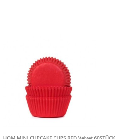
HOM MINI CUPCAKE CUPS RED Velvet 60STÜCK