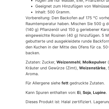
Fügen Sie nur Wasser, Eier, Pflanzenöl 
Geeignet zum Hinzufügen von Walnüssen
Inhalt: 500 Gramm.
Vorbereitung: Den Backofen auf 175 °C vorhe
Raumtemperatur haben. Mischen Sie 500 g der
(140 g) Pflanzenöl und 150 g geriebener Kar
eingeweichte Rosinen (40 g) hinzufügen. 5 M
gebutterte und ausgekleidete runde Backfo
den Kuchen in der Mitte des Ofens für ca. 5
backen.
Zutaten: Zucker,
Weizenmehl
,
Molkepulver
(
Kräuter und Gewürze (Zimt),
Weizenstärke
,
Aroma.
Für Allergene siehe
fett
gedruckte Zutaten.
Kann Spuren enthalten von:
Ei
,
Soja
,
Lupine
.
Dieses Produkt ist: Halal zertifiziert. Lage