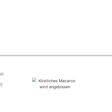
akt
ng