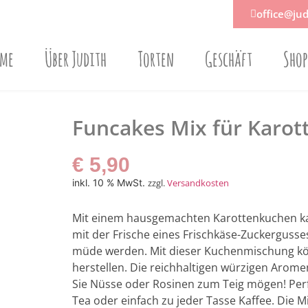
office@jud
ome
Über Judith
Torten
Geschäft
Sho
Funcakes Mix für Karo
€
5,90
inkl. 10 % MwSt.
zzgl.
Versandkosten
Mit einem hausgemachten Karottenkuchen ka
mit der Frische eines Frischkäse-Zuckergusses
müde werden. Mit dieser Kuchenmischung kön
herstellen. Die reichhaltigen würzigen Arome
Sie Nüsse oder Rosinen zum Teig mögen! Perf
Tea oder einfach zu jeder Tasse Kaffee. Die M