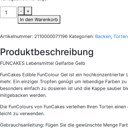
Funcakes
-
+
Gelfarbe
In den Warenkorb
Gelb
30Gramm
Artikelnummer:
2110000071196
Kategorien:
Backen
,
Torten
Menge
Produktbeschreibung
FUNCAKES Lebensmittel Gelfarbe Gelb
FunCakes Edible FunColour Gel ist ein hochkonzentrierter
mehr. Ein einziger Tropfen genügt um lebendige Farben zu
besonders einfach zu dosieren ist und die Kappe sauber ble
mitgebacken werden.
Die FunColours von FunCakes verleihen Ihren Torten einen e
leicht zu verwenden.
Gebrauchsanleitung: Fügen Sie die gewünschte Menge Farbst