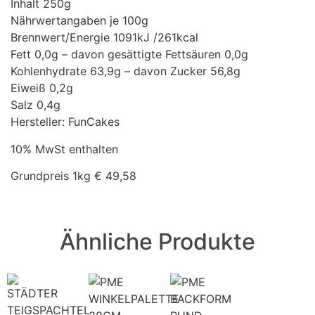
Inhalt 250g
Nährwertangaben je 100g
Brennwert/Energie 1091kJ /261kcal
Fett 0,0g – davon gesättigte Fettsäuren 0,0g
Kohlenhydrate 63,9g – davon Zucker 56,8g
Eiweiß 0,2g
Salz 0,4g
Hersteller: FunCakes
10% MwSt enthalten
Grundpreis 1kg € 49,58
Ähnliche Produkte