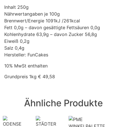
Inhalt 250g
Nährwertangaben je 100g
Brennwert/Energie 1091kJ /261kcal
Fett 0,0g – davon gesättigte Fettsäuren 0,0g
Kohlenhydrate 63,9g – davon Zucker 56,8g
Eiweiß 0,2g
Salz 0,4g
Hersteller: FunCakes
10% MwSt enthalten
Grundpreis 1kg € 49,58
Ähnliche Produkte