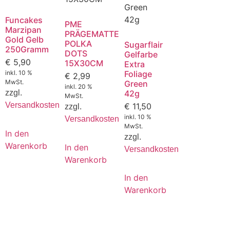
Funcakes
PME
Marzipan
PRÄGEMATTE
Gold Gelb
POLKA
Sugarflair
250Gramm
DOTS
Gelfarbe
€
5,90
15X30CM
Extra
inkl. 10 %
Foliage
€
2,99
MwSt.
Green
inkl. 20 %
zzgl.
42g
MwSt.
Versandkosten
€
11,50
zzgl.
inkl. 10 %
Versandkosten
MwSt.
In den
zzgl.
Warenkorb
In den
Versandkosten
Warenkorb
In den
Warenkorb