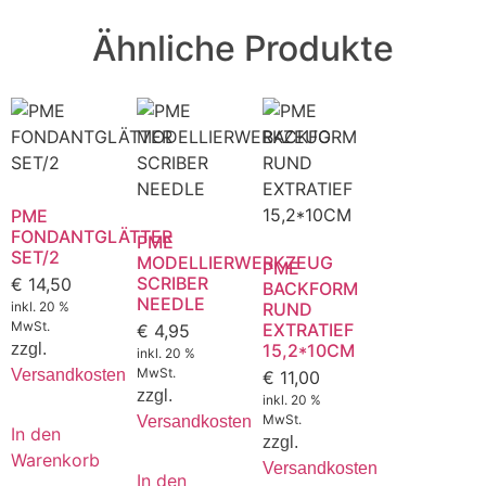
Ähnliche Produkte
PME
FONDANTGLÄTTER
PME
SET/2
MODELLIERWERKZEUG
PME
SCRIBER
€
14,50
BACKFORM
NEEDLE
inkl. 20 %
RUND
MwSt.
EXTRATIEF
€
4,95
zzgl.
15,2*10CM
inkl. 20 %
MwSt.
Versandkosten
€
11,00
zzgl.
inkl. 20 %
MwSt.
Versandkosten
In den
zzgl.
Warenkorb
Versandkosten
In den