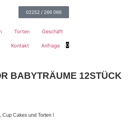
02252 / 266 066
h
Torten
Geschäft
0
Kontakt
Anfrage
OR BABYTRÄUME 12STÜCK
, Cup Cakes und Torten !