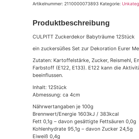
Artikelnummer:
2110000073893
Kategorie:
Unkatego
Produktbeschreibung
CULPITT Zuckerdekor Babyträume 12Stück
ein zuckersüßes Set zur Dekoration Eurer Me
Zutaten: Kartoffelstärke, Zucker, Reismehl,
Farbstoff (E122, E133). E122 kann die Aktivi
beeinflussen.
Inhalt: 12Stück
Abmessung: ca 4cm
Nährwertangaben je 100g
Brennwert/Energie 1603kJ / 383kcal
Fett 0,1g – davon gesättigte Fettsäuren 0,0g
Kohlenhydrate 95,1g – davon Zucker 24,5g
Eiweiß 0,4g