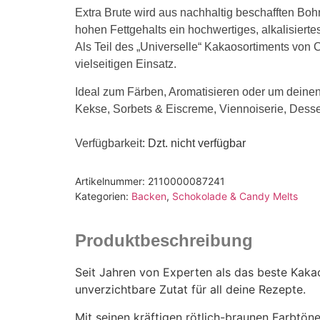
Extra Brute wird aus nachhaltig beschafften Bohn
hohen Fettgehalts ein hochwertiges, alkalisierte
Als Teil des „Universelle“ Kakaosortiments von C
vielseitigen Einsatz.
Ideal zum Färben, Aromatisieren oder um deinen
Kekse, Sorbets & Eiscreme, Viennoiserie, Desser
Verfügbarkeit
: Dzt. nicht verfügbar
Artikelnummer:
2110000087241
Kategorien:
Backen
,
Schokolade & Candy Melts
Produktbeschreibung
Seit Jahren von Experten als das beste Kakao
unverzichtbare Zutat für all deine Rezepte.
Mit seinen kräftigen rötlich-braunen Farbtöne