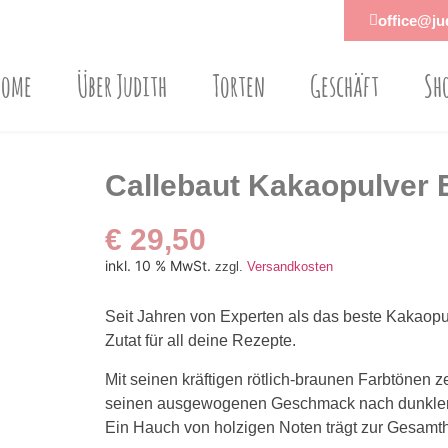
office@jud
Home
Über Judith
Torten
Geschäft
Sh
Callebaut Kakaopulver 
€
29,50
inkl. 10 % MwSt.
zzgl.
Versandkosten
Seit Jahren von Experten als das beste Kakaopulv
Zutat für all deine Rezepte.
Mit seinen kräftigen rötlich-braunen Farbtönen z
seinen ausgewogenen Geschmack nach dunkler S
Ein Hauch von holzigen Noten trägt zur Gesamt