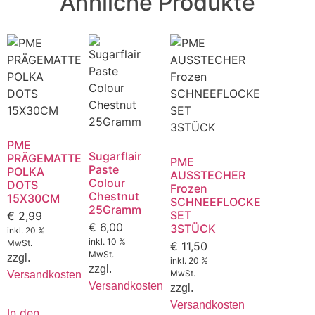
Ähnliche Produkte
PME
Sugarflair
PRÄGEMATTE
PME
Paste
POLKA
AUSSTECHER
Colour
DOTS
Frozen
Chestnut
15X30CM
SCHNEEFLOCKE
25Gramm
SET
€
2,99
€
6,00
3STÜCK
inkl. 20 %
inkl. 10 %
MwSt.
€
11,50
MwSt.
zzgl.
inkl. 20 %
zzgl.
MwSt.
Versandkosten
Versandkosten
zzgl.
Versandkosten
In den