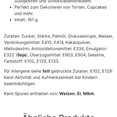
Süßigkeiten und Schokoladenstreuseln.
Perfekt zum Dekorieren von Torten, Cupcakes
und mehr.
Inhalt: 161 g.
Zutaten: Zucker, Stärke, Palmöl, Glukosesirupe, Wasser,
Verdickungsmittel: E415, E414, Kakaopulver,
Maltodextrin, Antioxidationsmittel: E334, Emulgator:
E322 (
Soja
), Überzugsmittel: E903, E904, Gelatine,
Farbstoff: E102, E129, E133.
Für Allergene siehe
fett
gedruckte Zutaten. E102, E129:
Kann Aktivität und Aufmerksamkeit bei Kindern
beeinträchtigen.
Kann Spuren enthalten von:
Weizen
,
Ei
,
Milch
.