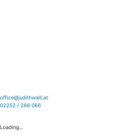
Zum
Inhalt
springen
office@judithwalli.at
02252 / 266 066
Loading...