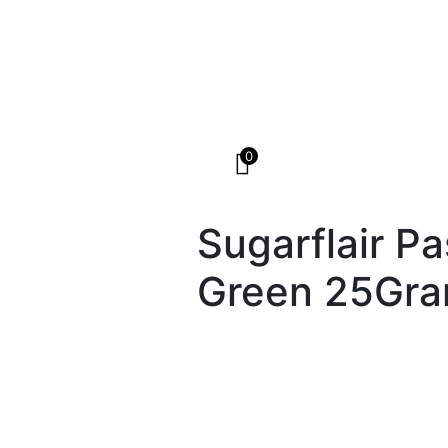
0
Sugarflair P
Green 25Gr