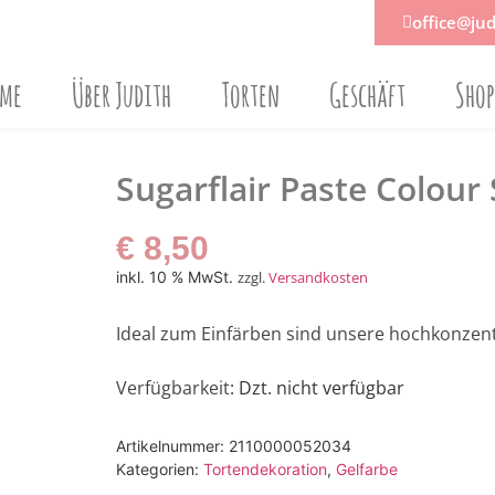
office@jud
ome
Über Judith
Torten
Geschäft
Sho
Sugarflair Paste Colou
€
8,50
inkl. 10 % MwSt.
zzgl.
Versandkosten
Ideal zum Einfärben sind unsere hochkonzent
Verfügbarkeit
: Dzt. nicht verfügbar
Artikelnummer:
2110000052034
Kategorien:
Tortendekoration
,
Gelfarbe