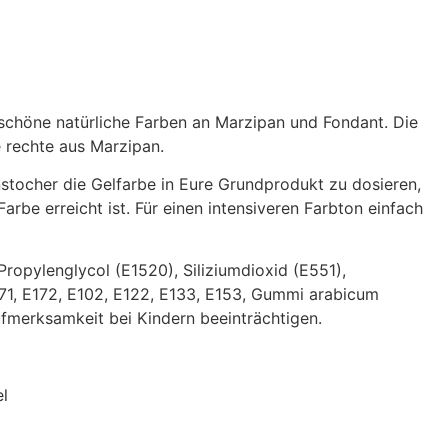
schöne natürliche Farben an Marzipan und Fondant. Die
e rechte aus Marzipan.
tocher die Gelfarbe in Eure Grundprodukt zu dosieren,
rbe erreicht ist. Für einen intensiveren Farbton einfach
Propylenglycol (E1520), Siliziumdioxid (E551),
171, E172, E102, E122, E133, E153, Gummi arabicum
ufmerksamkeit bei Kindern beeinträchtigen.
l