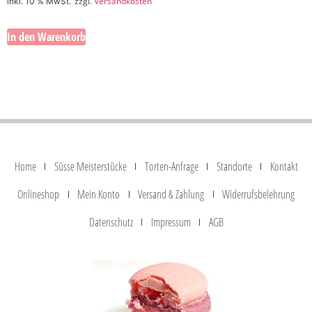
zzgl.
Versandkosten
inkl. 10 % MwSt.
In den Warenkorb
Home
Süsse Meisterstücke
Torten-Anfrage
Standorte
Kontakt
Onlineshop
Mein Konto
Versand & Zahlung
Widerrufsbelehrung
Datenschutz
Impressum
AGB