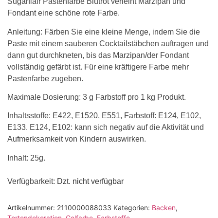
Sugarflair Pastenfarbe Blutrot verleiht Marzipan und
Fondant eine schöne rote Farbe.
Anleitung: Färben Sie eine kleine Menge, indem Sie die
Paste mit einem sauberen Cocktailstäbchen auftragen und
dann gut durchkneten, bis das Marzipan/der Fondant
vollständig gefärbt ist. Für eine kräftigere Farbe mehr
Pastenfarbe zugeben.
Maximale Dosierung: 3 g Farbstoff pro 1 kg Produkt.
Inhaltsstoffe: E422, E1520, E551, Farbstoff: E124, E102,
E133. E124, E102: kann sich negativ auf die Aktivität und
Aufmerksamkeit von Kindern auswirken.
Inhalt: 25g.
Verfügbarkeit
: Dzt. nicht verfügbar
Artikelnummer:
2110000088033
Kategorien:
Backen
,
Tortendekoration
,
Gelfarbe
,
Farbstoffe