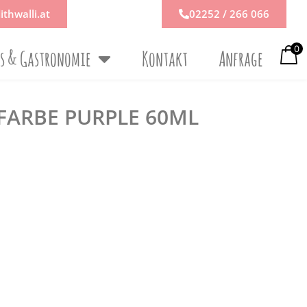
ithwalli.at
02252 / 266 066
0
ps & Gastronomie
Kontakt
Anfrage
FARBE PURPLE 60ML