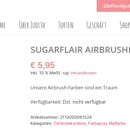
office@jud
ome
Über Judith
Torten
Geschäft
Sho
SUGARFLAIR AIRBRUSH
€
5,95
inkl. 10 % MwSt.
zzgl.
Versandkosten
Unsere Airbrush-Farben sind ein Traum
Verfügbarkeit
: Dzt. nicht verfügbar
Artikelnummer:
2110000061524
Kategorien:
Tortendekoration
,
Farbspray Malfarbe