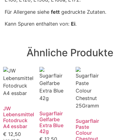
Für Allergene siehe
fett
gedruckte Zutaten.
Kann Spuren enthalten von:
Ei
.
Ähnliche Produkte
JW
Sugarflair
Lebensmittel
Gelfarbe
Fotodruck
Sugarflair
Extra Blue
A4 essbar
Paste
42g
Colour
€
12,50
Chestnut
€
12,50