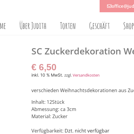
office@jud
ome
Über Judith
Torten
Geschäft
Sho
SC Zuckerdekoration W
€
6,50
inkl. 10 % MwSt.
zzgl.
Versandkosten
verschieden Weihnachtsdekorationen aus Zuc
Inhalt: 12Stück
Abmessung: ca 3cm
Material: Zucker
Verfügbarkeit
: Dzt. nicht verfügbar