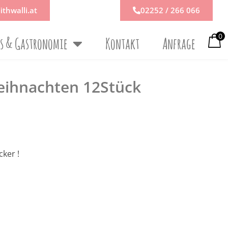
ithwalli.at
02252 / 266 066
0
ps & Gastronomie
Kontakt
Anfrage
eihnachten 12Stück
ker !