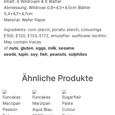
Inhalt: 6 Wildrosen & 6 Blätter
Abmessung: Wildrose 0,8×4,5×4,5cm Blätter
0,4×4,7×4,7cm
Material: Wafer Paper
Ingredients: corn starch, potato starch, colourings:
E100, E120, E133, E172, emulsifier: sunflower lecithin.
May contain traces
of
nuts
,
gluten
,
eggs
,
milk
,
sesame
seeds
,
lupin
,
soy
,
fish
,
peanuts
,
sulphites
Ähnliche Produkte