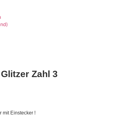
h
and)
Glitzer Zahl 3
 mit Einstecker !