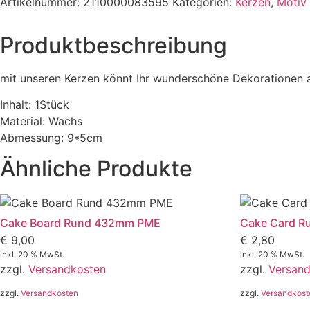
Artikelnummer:
2110000083595
Kategorien:
Kerzen
,
Motiv
Produktbeschreibung
mit unseren Kerzen könnt Ihr wunderschöne Dekorationen a
Inhalt: 1Stück
Material: Wachs
Abmessung: 9*5cm
Ähnliche Produkte
Cake Board Rund 432mm PME
Cake Card 
€
9,00
€
2,80
inkl. 20 % MwSt.
inkl. 20 % MwSt.
zzgl.
Versandkosten
zzgl.
Versan
zzgl.
Versandkosten
zzgl.
Versandkost