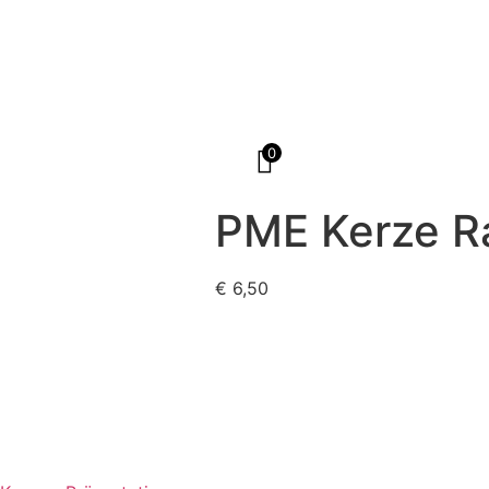
0
PME Kerze R
€
6,50