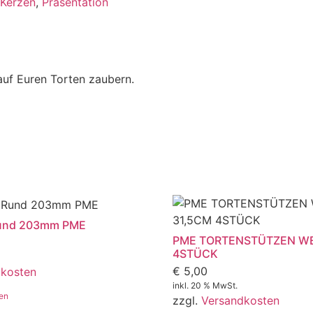
 Kerzen
,
Präsentation
uf Euren Torten zaubern.
Rund 203mm PME
PME TORTENSTÜTZEN WE
4STÜCK
€
5,00
dkosten
inkl. 20 % MwSt.
en
zzgl.
Versandkosten