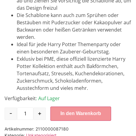
ab und ziehen Sie vorsichtig die Schablone ab, um
das Design freizul
Die Schablone kann auch zum Sprühen oder
Bestäuben mit Puderzucker oder Kakaopulver auf
Backwaren oder heißen Getränken verwendet
werden.
Ideal für jede Harry Potter Themenparty oder
einen besonderen Zauberer-Geburtstag.
Exklusiv bei PME, diese offiziell lizenzierte Harry
Potter Kollektion enthält auch Bakförmchen,
Tortenaufsatz, Streusels, Kuchendekorationen,
Zuckerschmuck, Schokoladenformen,
Ausstechform und vieles mehr.
Verfügbarkeit
: Auf Lager
-
+
In den Warenkorb
Artikelnummer:
2110000087180
Kategorie:
Unkategorisiert