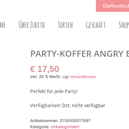
office@jud
ome
Über Judith
Torten
Geschäft
Sho
PARTY-KOFFER ANGRY B
€
17,50
inkl. 20 % MwSt.
zzgl.
Versandkosten
Perfekt für jede Party!
Verfügbarkeit
: Dzt. nicht verfügbar
Artikelnummer:
2110000017897
Kategorie:
Unkategorisiert