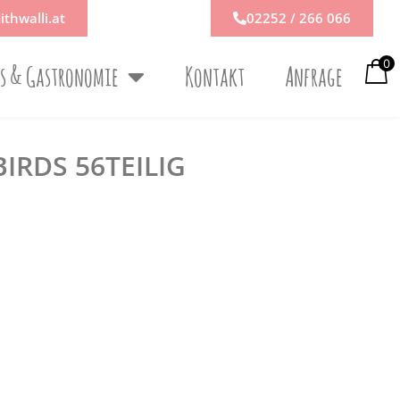
ithwalli.at
02252 / 266 066
0
ps & Gastronomie
Kontakt
Anfrage
IRDS 56TEILIG