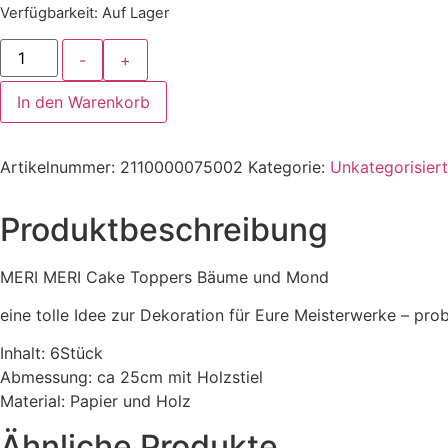
Verfügbarkeit
: Auf Lager
MERI
-
+
MERI
TREE
CAKE
In den Warenkorb
TOPPER
6STÜCK
Menge
Artikelnummer:
2110000075002
Kategorie:
Unkategorisiert
Produktbeschreibung
MERI MERI Cake Toppers Bäume und Mond
eine tolle Idee zur Dekoration für Eure Meisterwerke – prob
Inhalt: 6Stück
Abmessung: ca 25cm mit Holzstiel
Material: Papier und Holz
Ähnliche Produkte