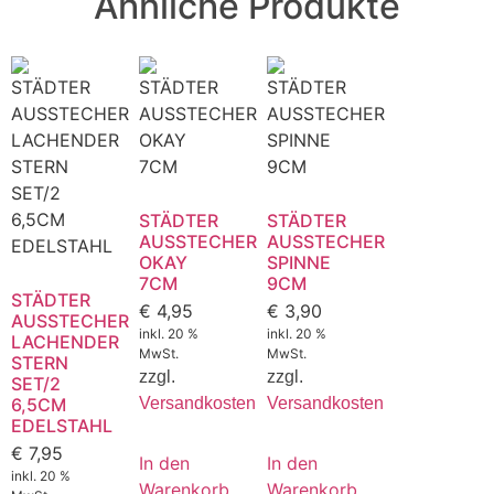
Ähnliche Produkte
STÄDTER
STÄDTER
AUSSTECHER
AUSSTECHER
OKAY
SPINNE
7CM
9CM
STÄDTER
€
4,95
€
3,90
AUSSTECHER
inkl. 20 %
inkl. 20 %
LACHENDER
MwSt.
MwSt.
STERN
zzgl.
zzgl.
SET/2
6,5CM
Versandkosten
Versandkosten
EDELSTAHL
€
7,95
In den
In den
inkl. 20 %
Warenkorb
Warenkorb